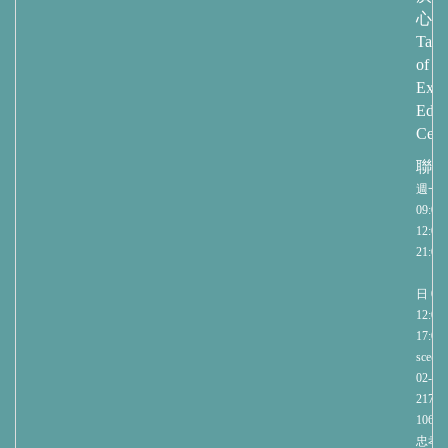
心
Taip
of
Exte
Educ
Cent
聯繫
週一
09:00-
12:00/
21:00
週
日 09:
12:00/
17:00
sce@nt
02-27
2171
1060
忠孝