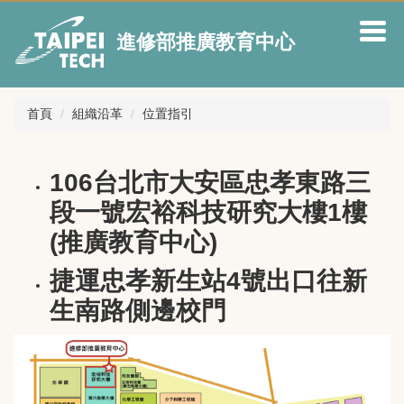
跳
到
進修部推廣教育中心
主
要
內
容
首頁
組織沿革
位置指引
區
106台北市大安區忠孝東路三
段一號宏裕科技研究大樓1樓
(推廣教育中心)
捷運忠孝新生站4號出口往新
生南路側邊校門