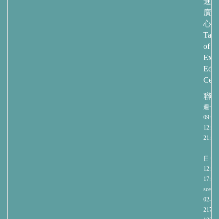
進修
廣教
心
Taip
of
Exte
Educ
Cent
聯繫
週一
09:00-
12:00/
21:00
週
日 09:
12:00/
17:00
sce@nt
02-27
2171