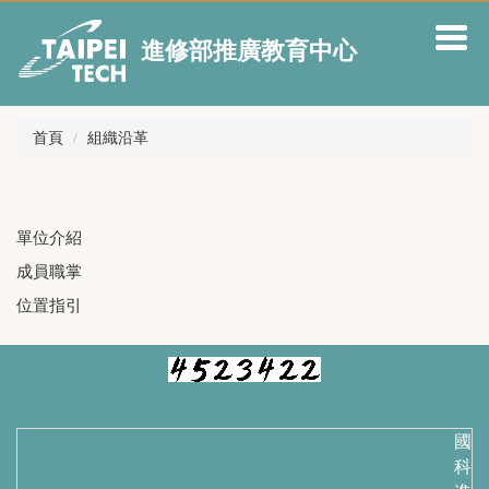
跳
到
進修部推廣教育中心
主
要
內
容
首頁
組織沿革
區
單位介紹
成員職掌
位置指引
國立
科技