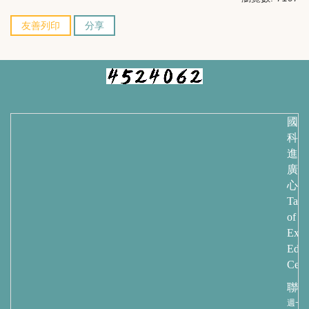
友善列印
分享
國立
科技
進修
廣教
心
Taip
of
Exte
Educ
Cent
聯繫
週一