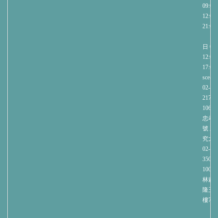
09:00-
12:00/
21:00
週
日 09:
12:00/
17:00
sce@nt
02-27
2171
1060
忠孝
號 
究大樓
02-23
3508
1004
林森北
隆玉
樓70