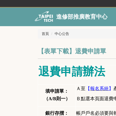
跳
到
主
進修部推廣教育中心
要
內
容
首頁
中心公告
區
【表單下載】退費申請單
退費申請辦法
Ａ至
【
報名系統
】
填申請單：
（A/B
則一）
Ｂ點選本頁面退費
銀行存摺：
帳戶戶名必須要與