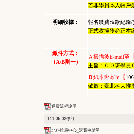
若非學員本人帳戶
明細收據：
報名繳費匯款紀錄
/
正式收據務必正本
繳件方式：
Ａ掃描後
E-mail
至
（A/B則一）
主旨：ＯＯ班學員
Ｂ紙本郵寄至【
106
敬啟：臺北科大推
退費流程說明
111.05.02修訂
北科推廣中心_退費申請單