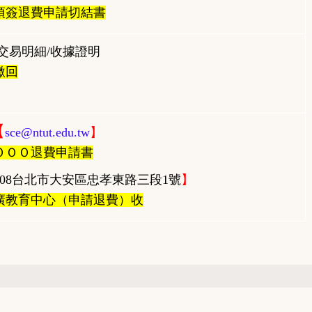
須簽退費申請切結書
交易明細
/
收據證明
繳回
【
sce@ntut.edu.tw
】
ＯＯＯ退費申請書
08
台北市大安區忠孝東路三段
1
號
】
廣教育中心（申請退費）收