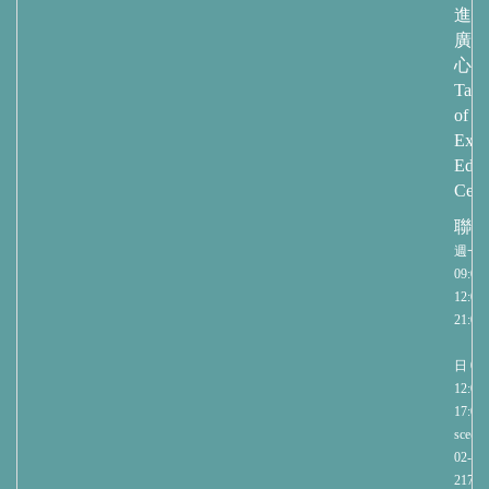
進修
廣教
心
Taip
of
Exte
Educ
Cent
聯繫
週一
09:00-
12:00/
21:00
週
日 09:
12:00/
17:00
sce@nt
02-27
2171