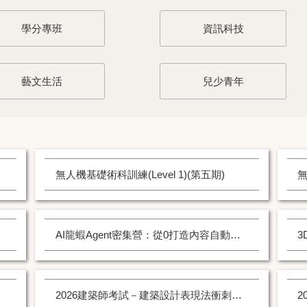
學分專班
資訊科技
藝文生活
兒少青年
無人機基礎術科訓練(Level 1)(第五期)
無
AI龍蝦Agent密集營：從0打造內容自動化工作流（18小時)（第三梯）
3
2026建築師考試－建築設計表現法衝刺班 (第二期)
2