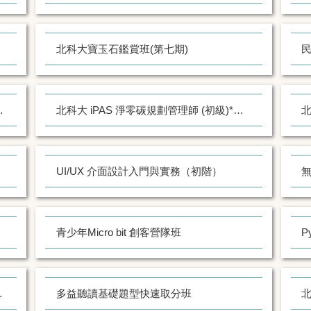
北科大寶玉石鑑賞班(第七期)
民
學堂韓文入門》.
北科大 iPAS 淨零碳規劃管理師 (初級)*遠距同步
UI/UX 介面設計入門與實務（初階）
青少年Micro bit 創客營隊班
P
30期)*遠距同步
多益聽讀基礎題型快速取分班
北