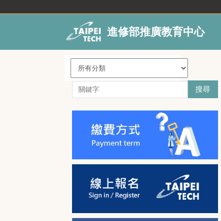
跳
到
主
進修部推廣教育中心
要
內
容
區
搜尋