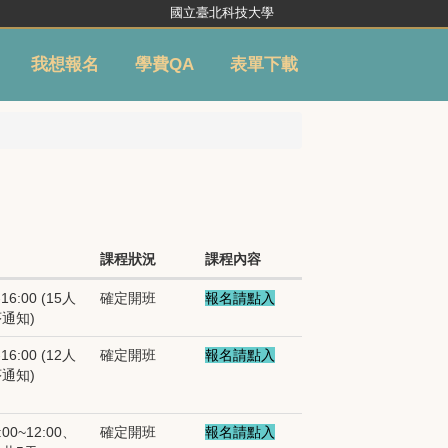
國立臺北科技大學
我想報名
學費QA
表單下載
課程狀況
課程內容
6:00 (15人
確定開班
報名請點入
通知)
6:00 (12人
確定開班
報名請點入
通知)
0~12:00、
確定開班
報名請點入