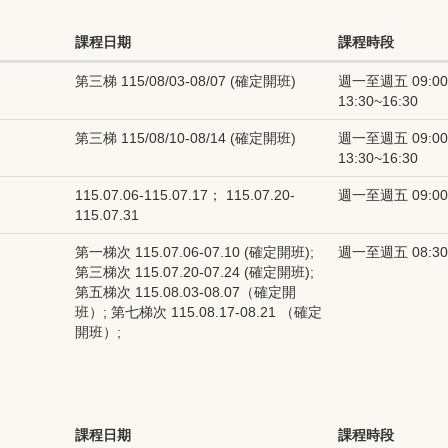
課程日期
課程時段
第三梯 115/08/03-08/07 (確定開班)
週一至週五 09:00
13:30~16:30
第三梯 115/08/10-08/14 (確定開班)
週一至週五 09:00
13:30~16:30
115.07.06-115.07.17； 115.07.20-
週一至週五 09:00-
115.07.31
第一梯次 115.07.06-07.10 (確定開班);
週一至週五 08:30-
第三梯次 115.07.20-07.24 (確定開班);
第五梯次 115.08.03-08.07（確定開
班）; 第七梯次 115.08.17-08.21 （確定
開班）;
課程日期
課程時段