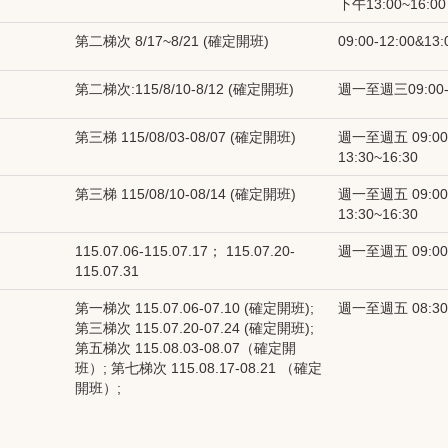
下午13:00~16:0
第二梯次 8/17~8/21 (確定開班)
09:00-12:00&13:
第二梯次:115/8/10-8/12 (確定開班)
週一至週三09:00-
第三梯 115/08/03-08/07 (確定開班)
週一至週五 09:00
13:30~16:30
第三梯 115/08/10-08/14 (確定開班)
週一至週五 09:00
13:30~16:30
115.07.06-115.07.17； 115.07.20-
週一至週五 09:00-
115.07.31
第一梯次 115.07.06-07.10 (確定開班);
週一至週五 08:30-
第三梯次 115.07.20-07.24 (確定開班);
第五梯次 115.08.03-08.07（確定開
班）; 第七梯次 115.08.17-08.21 （確定
開班）;