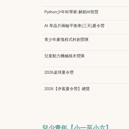
Python少年科學家-解鎖AI智慧
AI 單晶片兩輪平衡車(三天)夏令營
青少年麥塊程式科創營隊
兒童動力機械積木營隊
2026桌球夏令營
2026【伊索夏令營】總覽
兒少青年【小一至小六】