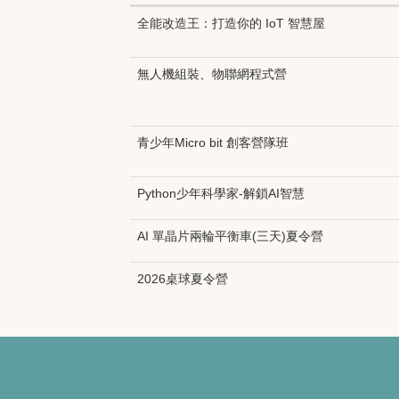
全能改造王：打造你的 IoT 智慧屋
無人機組裝、物聯網程式營
青少年Micro bit 創客營隊班
Python少年科學家-解鎖AI智慧
AI 單晶片兩輪平衡車(三天)夏令營
2026桌球夏令營