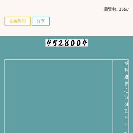
瀏覽數:
1658
友善列印
分享
國
科
進
廣
心
Taip
of
Exte
Educ
Cent