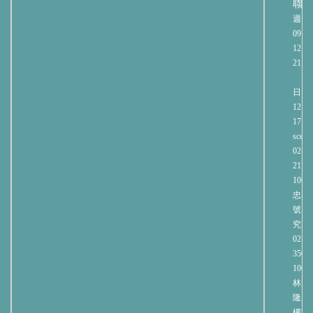
聯
週一
09:00
12:00
21:00
週
日 09:
12:00
17:00
sce@n
02-27
2171
106
忠孝
號 
究大
02-23
3508
100
林森北
隆玉
樓70