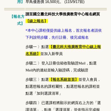
早鳥優惠價 16,500元。 (115/9/17前)
用】
請至國立臺北科技大學推廣教育中心報名網頁
【報名方
【
線上報名
】
式】
*本中心課程僅提供線上報名，首次報名者請依
下列說明步驟，先行註冊、後完成報名
步驟一 〉點選
【
臺北科大推廣教育中心線上報
名系統
】
並加入新學員
步驟二 〉登入註冊信箱收取驗證Mail，點選
Mail內的連結並輸入驗證碼，完成驗證
步驟三 〉點選
【
報名系統首頁
】
並登入會員，
點選想報名的課程屬性，點選想報名的課程並
點選「加到選課清單」
步驟四 〉已選課程將顯示於網頁右上方的「選
課清單」，點進「選課清單」並依指示完成報