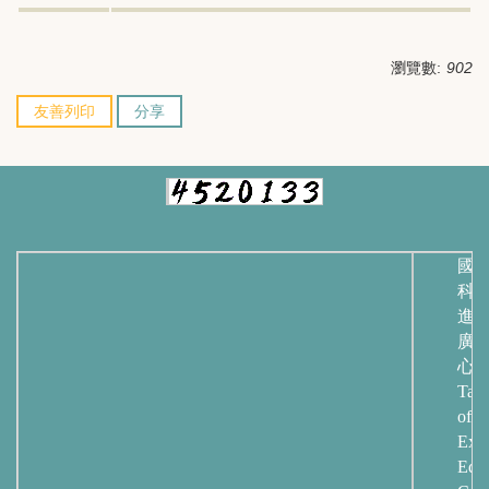
瀏覽數:
902
友善列印
分享
國
科
進
廣
心
Taip
of
Exte
Educ