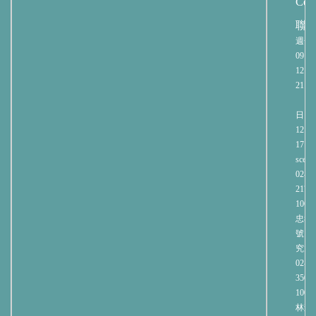
Cent
聯
週一
09:00
12:00
21:00
週
日 09:
12:00
17:00
sce@n
02-27
2171
106
忠孝
號 
究大
02-23
3508
100
林森北