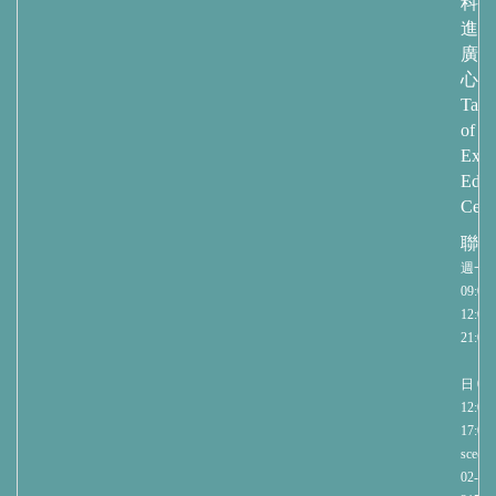
科技
進修
廣教
心
Taip
of
Exte
Educ
Cent
聯繫
週一
09:00-
12:00/
21:00
週
日 09:
12:00/
17:00
sce@nt
02-27