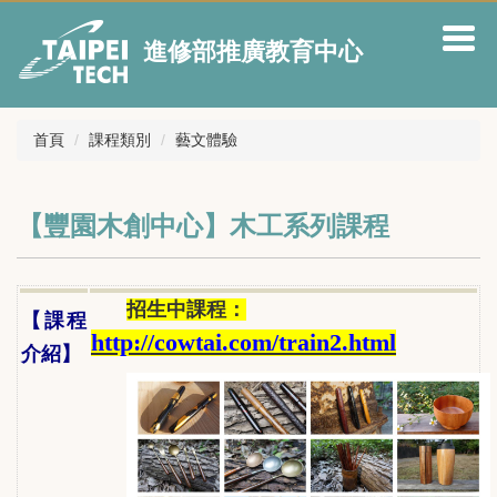
跳
到
進修部推廣教育中心
主
要
內
容
首頁
課程類別
藝文體驗
區
【豐園木創中心】木工系列課程
招生中課程：
【課程
http://cowtai.com/train2.html
介紹】