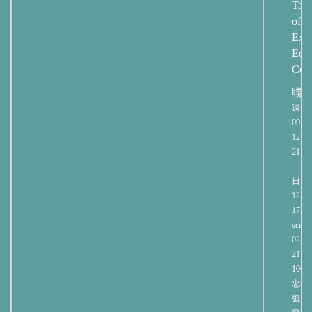
Taip
of
Exte
Educ
Cent
聯
週一
09:00
12:00
21:00
週
日 09:
12:00
17:00
sce@n
02-27
2171
106
忠孝
號 