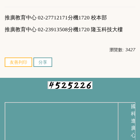
推廣教育中心 02-
27712171分機1720 校本部
推廣教育中心
02-23913508
分機1720 隆玉科技大樓
瀏覽數:
3427
友善列印
分享
國
科
進
廣
心