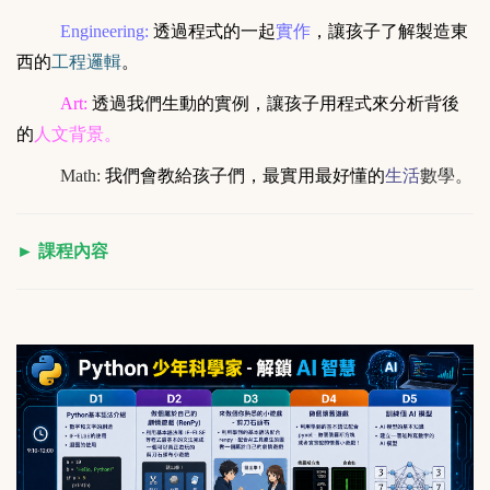
Engineering:
透過程式的一起
實作
，讓孩子了解製造東
西的
工程邏輯
。
Art:
透過我們生動的實例，讓孩子用程式來分析背後
的
人文背景。
Math:
我們會教給孩子們，最實用最好懂的
生活
數學
。
► 課程內容