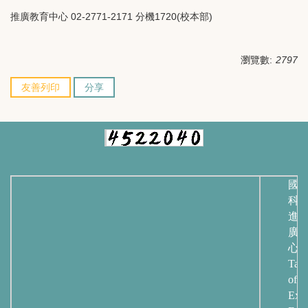
推廣教育中心 02-2771-2171 分機1720(校本部)
瀏覽數:
2797
友善列印
分享
國
科
進
廣
心
Taip
of
Exte