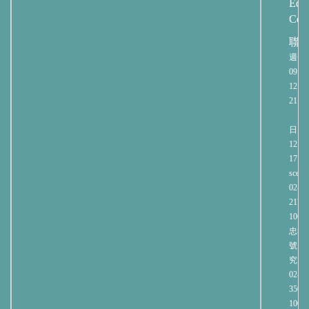
Educ
Cent
聯
週一
09:00
12:00
21:00
週
日 09:
12:00
17:00
sce@n
02-27
2171
106
忠孝
號 
究大
02-23
3508
100