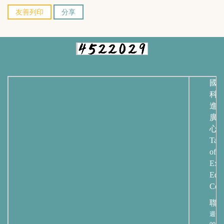
友善列印
分享
國
科
進
廣
心
Taip
of
Exte
Educ
Cent
聯
週一