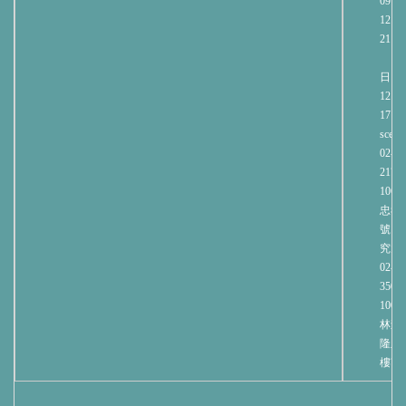
09:00
12:00
21:00
週
日 09:
12:00
17:00
sce@n
02-27
2171
106
忠孝
號 
究大
02-23
3508
100
林森北
隆玉
樓70