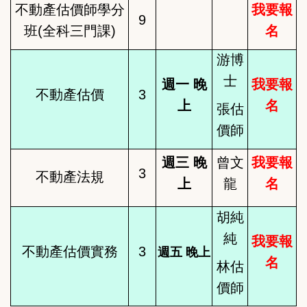
不動產估價師學分
我要報
9
班(全科三門課)
名
游博
士
週一 晚
我要報
不動產估價
3
上
名
張估
價師
週三 晚
曾文
我要報
3
不動產法規
上
龍
名
胡純
純
我要報
不動產估價實務
3
週五 晚上
名
林
估
價師