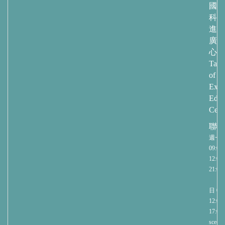
國立
科技
進修
廣教
心
Taip
of
Exte
Educ
Cent
聯繫
週一
09:00-
12:00/
21:00
週
日 09:
12:00/
17:00
sce@nt