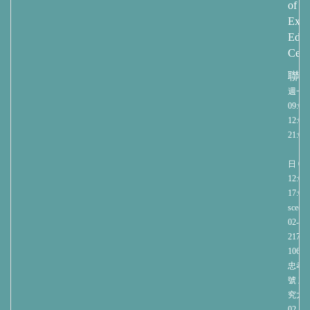
of
Exte
Educ
Cent
聯繫
週一
09:00-
12:00/
21:00
週
日 09:
12:00/
17:00
sce@nt
02-27
2171
1060
忠孝
號 
究大樓
02-23