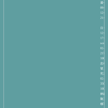
週一
09:00-
12:00/
21:00
週
日 09:
12:00/
17:00
sce@nt
02-27
2171
1060
忠孝
號 
究大樓
02-23
3508
1004
林森北
隆玉
樓70