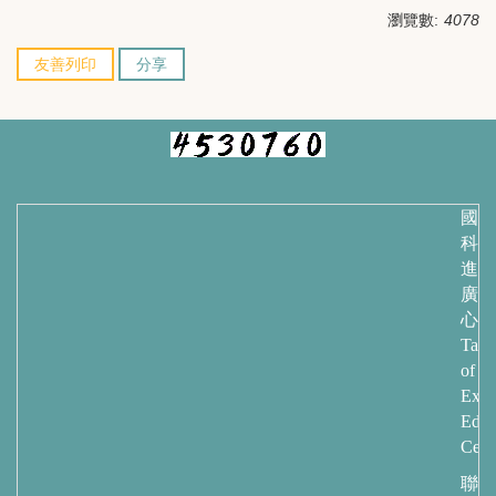
瀏覽數:
4078
友善列印
分享
國立
科技
進修
廣教
心
Taip
of
Exte
Educ
Cent
聯繫