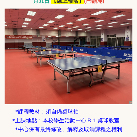
月31日
【
線上報名
】
(已額滿)
*課程教材：須自備桌球拍
*上課地點：本校學生活動中心Ｂ１桌球教室
*
中心保有最終修改、解釋及取消
課程
之權利