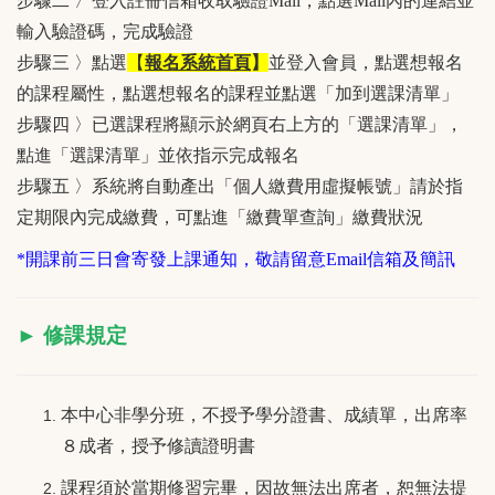
步驟二 〉登入註冊信箱收取驗證Mail，點選Mail內的連結並
輸入驗證碼，完成驗證
步驟三 〉點選
【
報名系統首頁
】
並登入會員，點選想報名
的課程屬性，點選想報名的課程並點選「加到選課清單」
步驟四 〉已選課程將顯示於網頁右上方的「選課清單」，
點進「選課清單」並依指示完成報名
步驟五 〉系統將自動產出「個人繳費用虛擬帳號」請於指
定期限內完成繳費，可點進「繳費單查詢」繳費狀況
*開課前三日會寄發上課通知，敬請留意Email信箱及簡訊
► 修課規定
本中心非學分班，不授予學分證書、成績單，出席率
８成者，授予修讀證明書
課程須於當期修習完畢，因故無法出席者，恕無法提