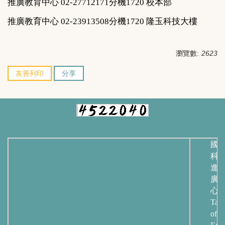
推廣教育中心 02-
27712171分機1720 校本部
推廣教育中心
02-23913508
分機1720 隆玉科技大樓
瀏覽數:
2623
友善列印
分享
國
科
進
廣
心
Taip
of