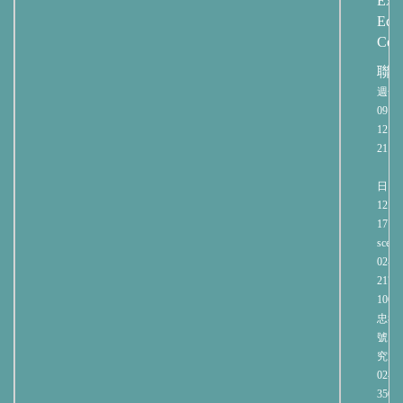
Exte
Educ
Cent
聯
週一
09:00
12:00
21:00
週
日 09:
12:00
17:00
sce@n
02-27
2171
106
忠孝
號 
究大
02-23
3508