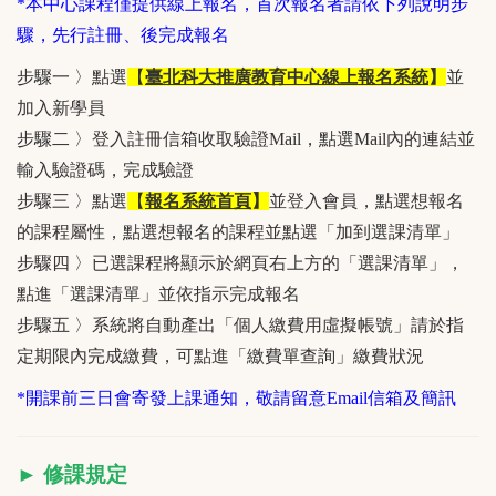
*本中心課程僅提供線上報名，首次報名者請依下列說明步
驟，先行註冊、後完成報名
步驟一 〉點選
【
臺北科大推廣教育中心線上報名系統
】
並
加入新學員
步驟二 〉登入註冊信箱收取驗證Mail，點選Mail內的連結並
輸入驗證碼，完成驗證
步驟三 〉點選
【
報名系統首頁
】
並登入會員，點選想報名
的課程屬性，點選想報名的課程並點選「加到選課清單」
步驟四 〉已選課程將顯示於網頁右上方的「選課清單」，
點進「選課清單」並依指示完成報名
步驟五 〉系統將自動產出「個人繳費用虛擬帳號」請於指
定期限內完成繳費，可點進「繳費單查詢」繳費狀況
*開課前三日會寄發上課通知，敬請留意Email信箱及簡訊
► 修課規定