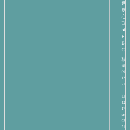
進
廣
心
Taip
of
Exte
Educ
Cent
聯
週一
09:00
12:00
21:00
週
日 09:
12:00
17:00
sce@n
02-27
2171