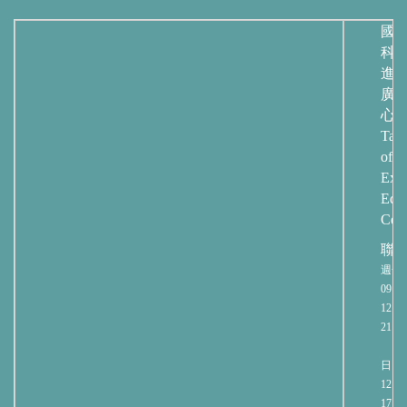
國
科
進
廣
心
Taip
of
Exte
Educ
Cent
聯
週一
09:00
12:00
21:00
週
日 09:
12:00
17:00